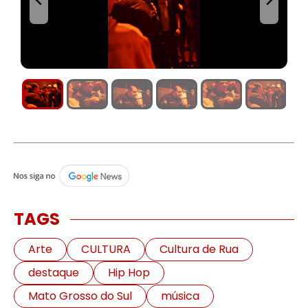
TAGS
Arte
CULTURA
Cultura de Rua
destaque
Hip Hop
Mato Grosso do Sul
música