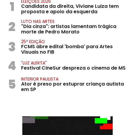
1
ELEIÇÕES 2026
Candidata da direita, Viviane Luiza tem
proposta e apoio da esquerda
2
LUTO NAS ARTES
"Dia cinza": artistas lamentam trágica
morte de Pedro Morato
3
25ª EDIÇÃO
FCMS abre edital 'bomba' para Artes
Visuais no FIB
4
"LUZ ALERTA"
Festival CineSur despreza o cinema de MS
5
INTERIOR PAULISTA
Ator é preso por estuprar criança autista
em SP