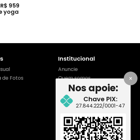
 R$ 959
de yoga
s
Institucional
isual
Anuncie
a de Fotos
Quem somos
Nos apoie:
Contato
Equipe
Chave PIX:
Como apoiar
27.844.222/0001-47
Redes Sociais