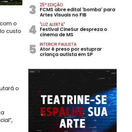
3
25ª EDIÇÃO
FCMS abre edital 'bomba' para
Artes Visuais no FIB
’ com o
4
"LUZ ALERTA"
Festival CineSur despreza o
lo custo
cinema de MS
5
INTERIOR PAULISTA
Ator é preso por estuprar
criança autista em SP
utará o
sa
ial”,