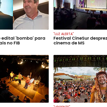
"LUZ ALERTA"
 edital 'bomba' para
Festival CineSur despre
ais no FIB
cinema de MS
"URGENTE"