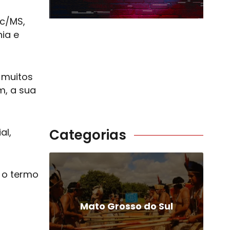
ic/MS,
ia e
 muitos
m, a sua
al,
Categorias
 o termo
Mato Grosso do Sul