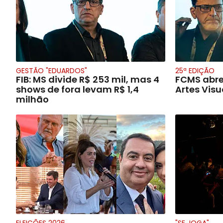
GESTÃO "EDUARDOS"
25ª EDIÇÃO
FIB: MS divide R$ 253 mil, mas 4
FCMS abre
shows de fora levam R$ 1,4
Artes Visu
milhão
ELEIÇÕES 2026
"SE JOGA"