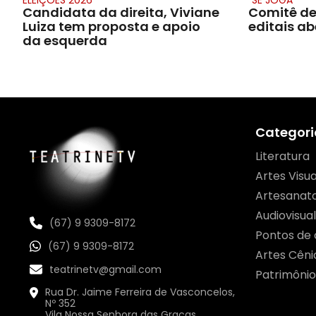
Candidata da direita, Viviane
Comitê de
Luiza tem proposta e apoio
editais ab
da esquerda
Categori
Literatura
Artes Visua
Artesanat
Audiovisual
(67) 9 9309-8172
Pontos de 
(67) 9 9309-8172
Artes Cêni
teatrinetv@gmail.com
Patrimônio
Rua Dr. Jaime Ferreira de Vasconcelos,
Nº 352
Vila Nossa Senhora das Graças