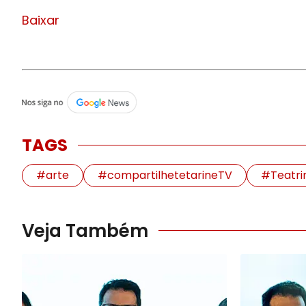
Baixar
TAGS
#arte
#compartilhetetarineTV
#Teatri
Veja Também