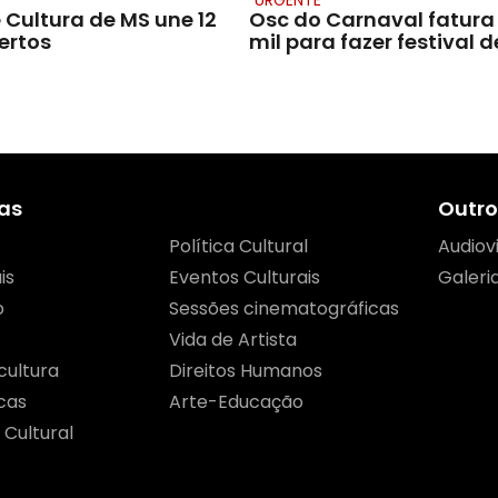
 Cultura de MS une 12
Osc do Carnaval fatura
ertos
mil para fazer festival 
as
Outro
Política Cultural
Audiov
is
Eventos Culturais
Galeri
o
Sessões cinematográficas
Vida de Artista
cultura
Direitos Humanos
cas
Arte-Educação
 Cultural