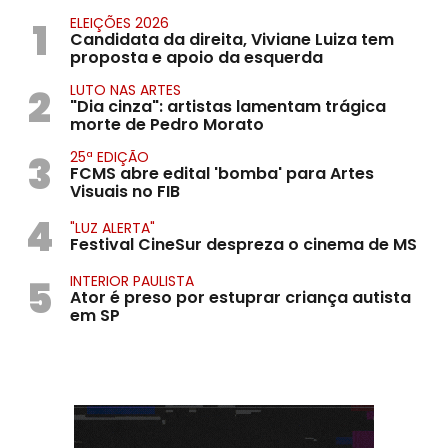
1
ELEIÇÕES 2026
Candidata da direita, Viviane Luiza tem
proposta e apoio da esquerda
2
LUTO NAS ARTES
"Dia cinza": artistas lamentam trágica
morte de Pedro Morato
3
25ª EDIÇÃO
FCMS abre edital 'bomba' para Artes
Visuais no FIB
4
"LUZ ALERTA"
Festival CineSur despreza o cinema de MS
5
INTERIOR PAULISTA
Ator é preso por estuprar criança autista
em SP