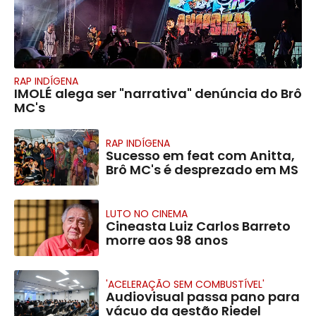
RAP INDÍGENA
IMOLÉ alega ser "narrativa" denúncia do Brô
MC's
RAP INDÍGENA
Sucesso em feat com Anitta,
Brô MC's é desprezado em MS
LUTO NO CINEMA
Cineasta Luiz Carlos Barreto
morre aos 98 anos
'ACELERAÇÃO SEM COMBUSTÍVEL'
Audiovisual passa pano para
vácuo da gestão Riedel