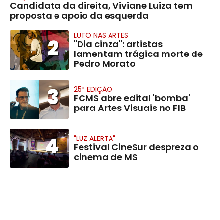
Candidata da direita, Viviane Luiza tem
proposta e apoio da esquerda
LUTO NAS ARTES
2
"Dia cinza": artistas
lamentam trágica morte de
Pedro Morato
3
25ª EDIÇÃO
FCMS abre edital 'bomba'
para Artes Visuais no FIB
4
"LUZ ALERTA"
Festival CineSur despreza o
cinema de MS