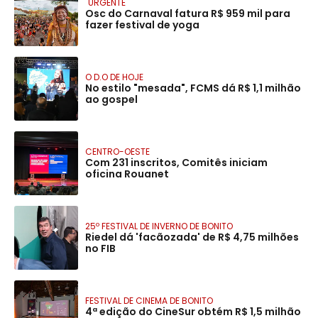
"URGENTE"
Osc do Carnaval fatura R$ 959 mil para
fazer festival de yoga
O D.O DE HOJE
No estilo "mesada", FCMS dá R$ 1,1 milhão
ao gospel
CENTRO-OESTE
Com 231 inscritos, Comitês iniciam
oficina Rouanet
25º FESTIVAL DE INVERNO DE BONITO
Riedel dá 'facãozada' de R$ 4,75 milhões
no FIB
FESTIVAL DE CINEMA DE BONITO
4ª edição do CineSur obtém R$ 1,5 milhão