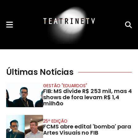
Últimas Notícias
GESTÃO "EDUARDOS"
FIB: MS divide R$ 253 mil, mas 4
shows de fora levam R$ 1,4
milhão
25ª EDIÇÃO
FCMS abre edital 'bomba' para
Artes Visuais no FIB