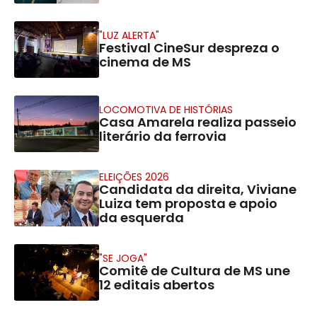
"LUZ ALERTA"
Festival CineSur despreza o
cinema de MS
LOCOMOTIVA DE HISTÓRIAS
Casa Amarela realiza passeio
literário da ferrovia
ELEIÇÕES 2026
Candidata da direita, Viviane
Luiza tem proposta e apoio
da esquerda
"SE JOGA"
Comitê de Cultura de MS une
12 editais abertos