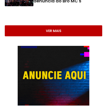
denúncia do Brô MC's
VER MAIS