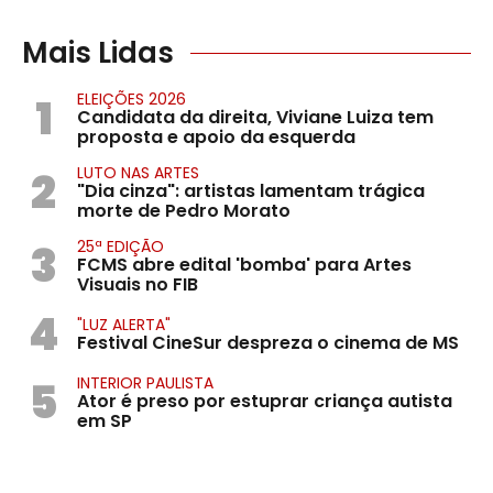
Mais Lidas
1
ELEIÇÕES 2026
Candidata da direita, Viviane Luiza tem
proposta e apoio da esquerda
2
LUTO NAS ARTES
"Dia cinza": artistas lamentam trágica
morte de Pedro Morato
3
25ª EDIÇÃO
FCMS abre edital 'bomba' para Artes
Visuais no FIB
4
"LUZ ALERTA"
Festival CineSur despreza o cinema de MS
5
INTERIOR PAULISTA
Ator é preso por estuprar criança autista
em SP