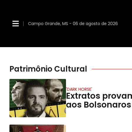
Campo Grande, MS - 06 de agosto de 2026
Patrimônio Cultural
'DARK HORSE'
Extratos prova
aos Bolsonaros 