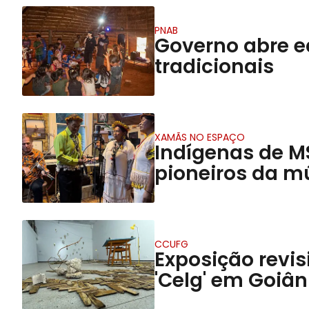
PNAB
Governo abre ed
tradicionais
XAMÃS NO ESPAÇO
Indígenas de 
pioneiros da mú
CCUFG
Exposição revis
'Celg' em Goiân