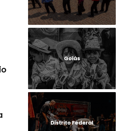
Goiás
io
a
Distrito Federal