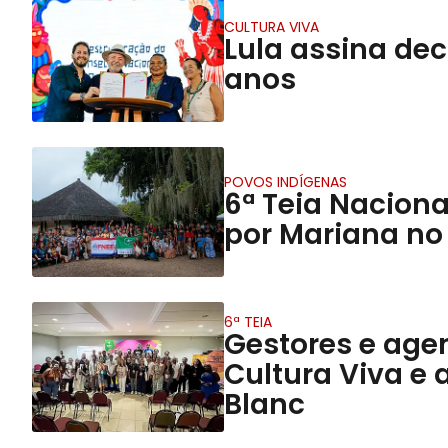
CULTURA VIVA
Lula assina dec
anos
POVOS INDÍGENAS
6ª Teia Naciona
por Mariana no
6ª TEIA
Gestores e age
Cultura Viva e 
Blanc