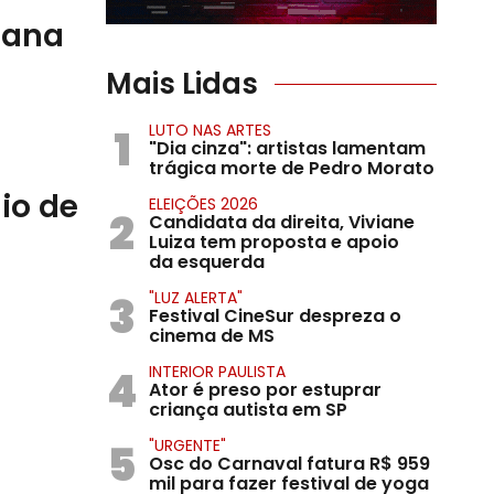
igana
Mais Lidas
1
LUTO NAS ARTES
"Dia cinza": artistas lamentam
trágica morte de Pedro Morato
io de
ELEIÇÕES 2026
2
Candidata da direita, Viviane
Luiza tem proposta e apoio
da esquerda
3
"LUZ ALERTA"
Festival CineSur despreza o
cinema de MS
4
INTERIOR PAULISTA
Ator é preso por estuprar
criança autista em SP
5
"URGENTE"
Osc do Carnaval fatura R$ 959
mil para fazer festival de yoga