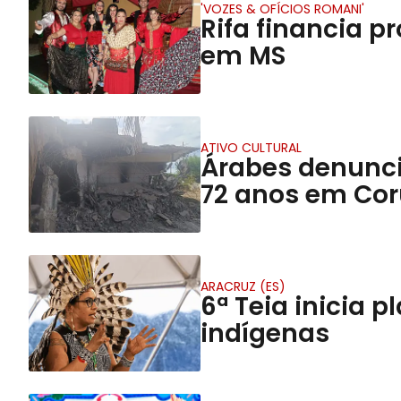
'VOZES & OFÍCIOS ROMANI'
Rifa financia p
em MS
ATIVO CULTURAL
Árabes denunci
72 anos em Co
ARACRUZ (ES)
6ª Teia inicia 
indígenas