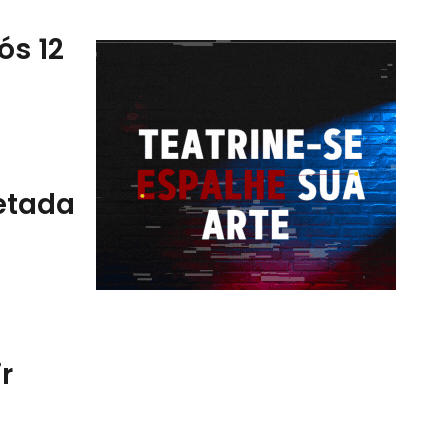
ós 12
fetada
r