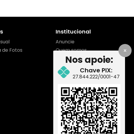
s
Institucional
isual
Anuncie
a de Fotos
Quem somos
Nos apoie:
Contato
Equipe
Chave PIX:
Como apoiar
27.844.222/0001-47
Redes Sociais