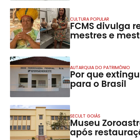
CULTURA POPULAR
FCMS divulga re
mestres e mest
AUTARQUIA DO PATRIMÔNIO
Por que exting
para o Brasil
SECULT GOIÁS
Museu Zoroastr
após restauraç