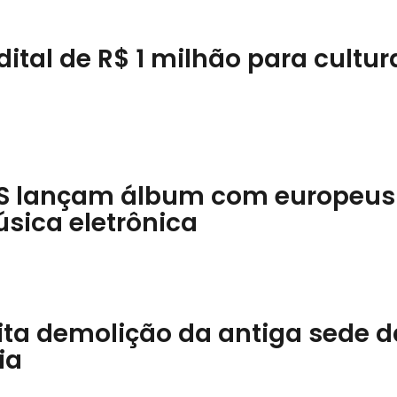
ital de R$ 1 milhão para cultur
MS lançam álbum com europeus
sica eletrônica
ita demolição da antiga sede d
ia