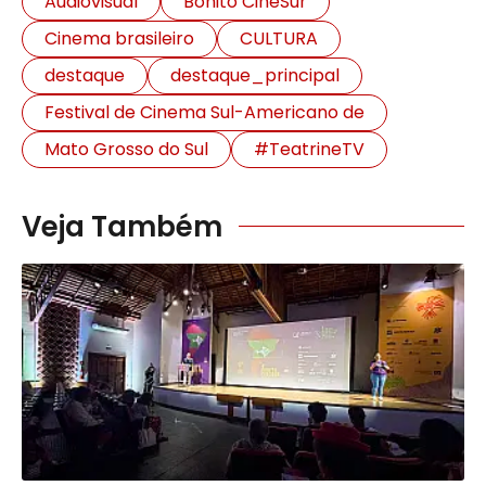
Audiovisual
Bonito CineSur
Cinema brasileiro
CULTURA
destaque
destaque_principal
Festival de Cinema Sul-Americano de
Mato Grosso do Sul
#TeatrineTV
Veja Também