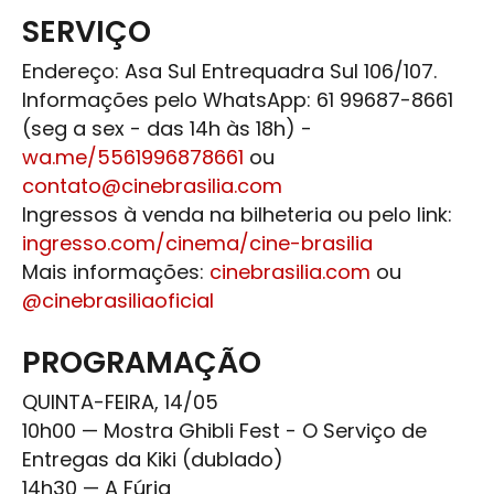
SERVIÇO
Endereço: Asa Sul Entrequadra Sul 106/107.
Informações pelo WhatsApp: 61 99687-8661
(seg a sex - das 14h às 18h) -
wa.me/5561996878661
ou
contato@cinebrasilia.com
Ingressos à venda na bilheteria ou pelo link:
ingresso.com/cinema/cine-brasilia
Mais informações:
cinebrasilia.com
ou
@cinebrasiliaoficial
PROGRAMAÇÃO
QUINTA-FEIRA, 14/05
10h00 — Mostra
Ghibli Fest
- O Serviço de
Entregas da Kiki (dublado)
14h30 — A Fúria