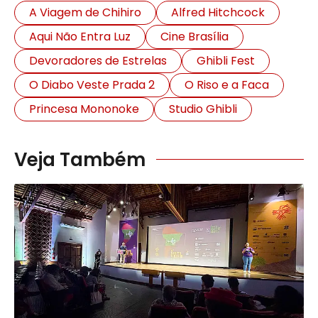
A Viagem de Chihiro
Alfred Hitchcock
Aqui Não Entra Luz
Cine Brasília
Devoradores de Estrelas
Ghibli Fest
O Diabo Veste Prada 2
O Riso e a Faca
Princesa Mononoke
Studio Ghibli
Veja Também