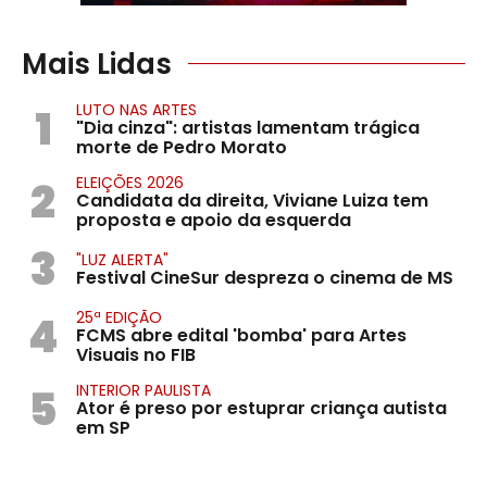
Mais Lidas
1
LUTO NAS ARTES
"Dia cinza": artistas lamentam trágica
morte de Pedro Morato
2
ELEIÇÕES 2026
Candidata da direita, Viviane Luiza tem
proposta e apoio da esquerda
3
"LUZ ALERTA"
Festival CineSur despreza o cinema de MS
4
25ª EDIÇÃO
FCMS abre edital 'bomba' para Artes
Visuais no FIB
5
INTERIOR PAULISTA
Ator é preso por estuprar criança autista
em SP