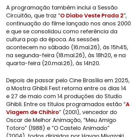
A programação também inclui a Sessão
Circuitão, que traz “
O Diabo Veste Prada 2
”,
continuação do filme lançado nos anos 2000
e que se consolidou como referência da
cultura pop da época. As sessões
acontecem no sábado (16.mai.26), às 15h45,
na segunda-feira (18.mai.26), às 18h20, e na
quarta-feira (20.mai.26), às 14h20.
Depois de passar pelo
Cine Brasília
em 2025,
a Mostra
Ghibli Fest
retorna entre os dias 14
e 27 de maio com 14 produções do
Studio
Ghibli
. Entre os títulos programados estão “
A
Viagem de Chihiro
” (2001), vencedor do
Oscar de Melhor Animação, “Meu Amigo
Totoro” (1988) e “O Castelo Animado”
(2004), todos dirigidos por Hayao Miyazaki.