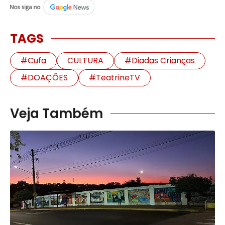
TAGS
#Cufa
CULTURA
#Diadas Crianças
#DOAÇÕES
#TeatrineTV
Veja Também