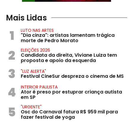
Mais Lidas
1
LUTO NAS ARTES
"Dia cinza": artistas lamentam trágica
morte de Pedro Morato
2
ELEIÇÕES 2026
Candidata da direita, Viviane Luiza tem
proposta e apoio da esquerda
3
"LUZ ALERTA"
Festival CineSur despreza o cinema de MS
4
INTERIOR PAULISTA
Ator é preso por estuprar criança autista
em SP
5
"URGENTE"
Osc do Carnaval fatura R$ 959 mil para
fazer festival de yoga