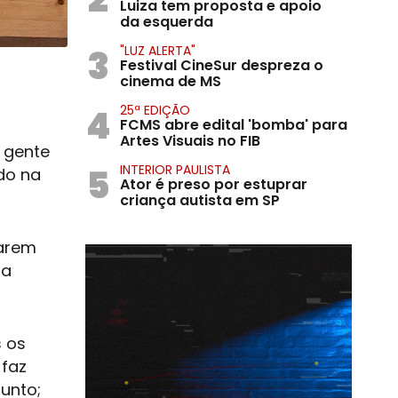
Luiza tem proposta e apoio
da esquerda
3
"LUZ ALERTA"
Festival CineSur despreza o
cinema de MS
4
25ª EDIÇÃO
FCMS abre edital 'bomba' para
Artes Visuais no FIB
 gente
5
INTERIOR PAULISTA
do na
Ator é preso por estuprar
criança autista em SP
arem
ra
s os
 faz
unto;