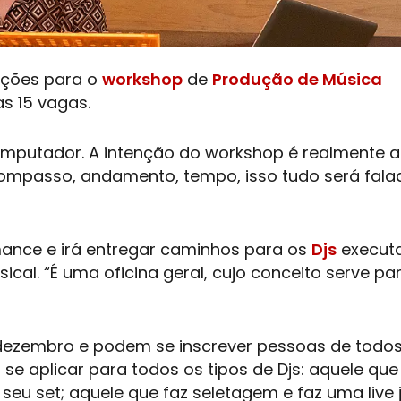
rições para o
workshop
de
Produção de Música
s 15 vagas.
omputador. A intenção do
workshop
é realmente a
 compasso, andamento, tempo, isso tudo será fala
mance e irá entregar caminhos para os
Djs
execut
al. “É uma oficina geral, cujo conceito serve pa
 dezembro e podem se inscrever pessoas de todo
se aplicar para todos os tipos de
Djs
: aquele que
u set; aquele que faz seletagem e faz uma live j