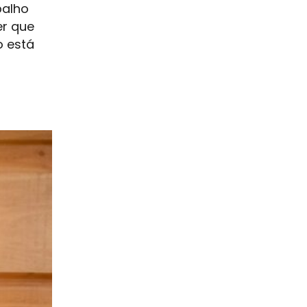
palho
er que
o está