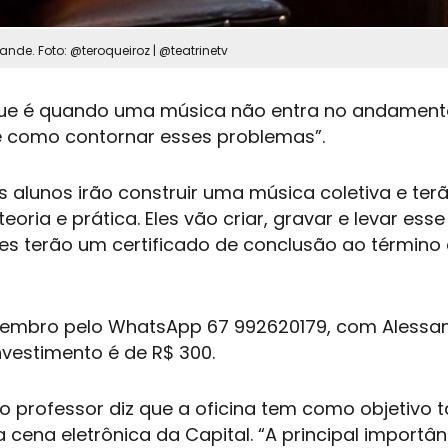
nde. Foto: @teroqueiroz | @teatrinetv
Que é quando uma música não entra no andament
re como contornar esses problemas”.
 alunos irão construir uma música coletiva e ter
eoria e prática. Eles vão criar, gravar e levar ess
tes terão um certificado de conclusão ao término
dezembro pelo WhatsApp 67 992620179, com Alessa
investimento é de R$ 300.
o professor diz que a oficina tem como objetivo
 cena eletrônica da Capital. “A principal importâ