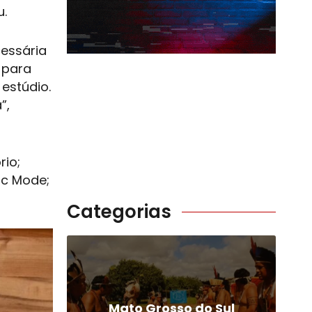
u.
cessária
 para
estúdio.
”,
rio;
ic Mode;
Categorias
Mato Grosso do Sul