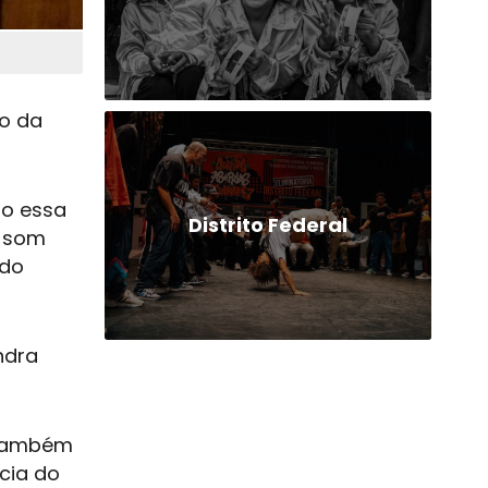
o da
ão essa
Distrito Federal
e som
 do
ndra
 também
ncia do