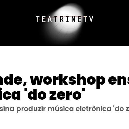
de, workshop ens
ca 'do zero'
a produzir música eletrônica 'do z