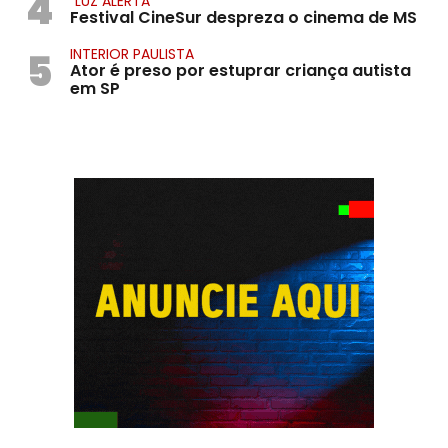
4
"LUZ ALERTA"
Festival CineSur despreza o cinema de MS
5
INTERIOR PAULISTA
Ator é preso por estuprar criança autista
em SP