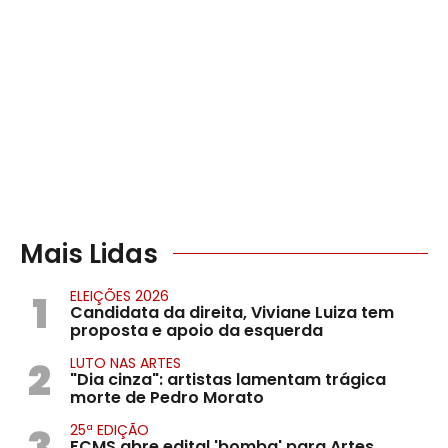
Mais Lidas
1
ELEIÇÕES 2026
Candidata da direita, Viviane Luiza tem
proposta e apoio da esquerda
2
LUTO NAS ARTES
"Dia cinza": artistas lamentam trágica
morte de Pedro Morato
3
25ª EDIÇÃO
FCMS abre edital 'bomba' para Artes