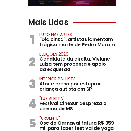
Mais Lidas
1
LUTO NAS ARTES
"Dia cinza": artistas lamentam
trágica morte de Pedro Morato
ELEIÇÕES 2026
2
Candidata da direita, Viviane
Luiza tem proposta e apoio
da esquerda
3
INTERIOR PAULISTA
Ator é preso por estuprar
criança autista em SP
4
"LUZ ALERTA"
Festival CineSur despreza o
cinema de MS
5
"URGENTE"
Osc do Carnaval fatura R$ 959
mil para fazer festival de yoga