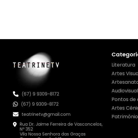
Categori
Literatura
Artes Visua
Artesanat
Audiovisual
(67) 9 9309-8172
Pontos de 
(67) 9 9309-8172
Artes Cêni
teatrinetv@gmail.com
Patrimônio
Rua Dr. Jaime Ferreira de Vasconcelos,
Nº 352
Vila Nossa Senhora das Graças