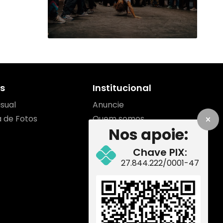
s
Institucional
isual
Anuncie
a de Fotos
Quem somos
Nos apoie:
Contato
Equipe
Chave PIX:
Como apoiar
27.844.222/0001-47
Redes Sociais