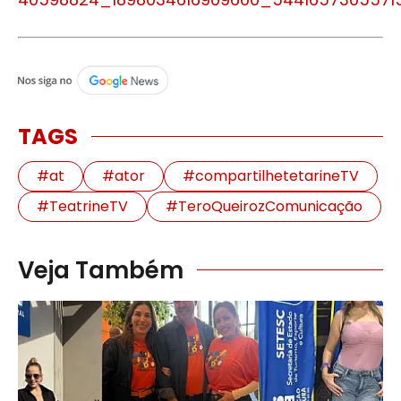
TAGS
#at
#ator
#compartilhetetarineTV
#TeatrineTV
#TeroQueirozComunicação
Veja Também