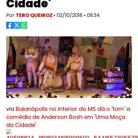
Cidade'
Por
TERO QUEIROZ
• 02/10/2018 • 09:34
via
Baianópolis no interior do MS dá o 'tom' a
comédia de Anderson Bosh em 'Uma Moça
da Cidade'