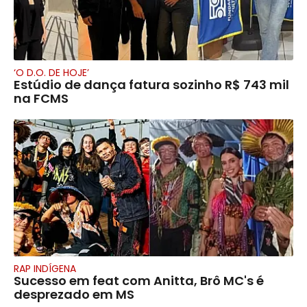
‘O D.O. DE HOJE’
Estúdio de dança fatura sozinho R$ 743 mil
na FCMS
RAP INDÍGENA
Sucesso em feat com Anitta, Brô MC's é
desprezado em MS