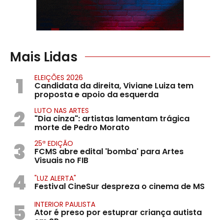
Mais Lidas
1
ELEIÇÕES 2026
Candidata da direita, Viviane Luiza tem
proposta e apoio da esquerda
2
LUTO NAS ARTES
"Dia cinza": artistas lamentam trágica
morte de Pedro Morato
3
25ª EDIÇÃO
FCMS abre edital 'bomba' para Artes
Visuais no FIB
4
"LUZ ALERTA"
Festival CineSur despreza o cinema de MS
5
INTERIOR PAULISTA
Ator é preso por estuprar criança autista