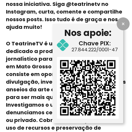
nossa iniciativa. Siga @teatrinetv no
Instagram, curta, comente e compartilhe
nossos posts. Isso tudo é de graça e nos
ajuda muito!
Nos apoie:
Chave PIX:
O TeatrineTV é um site independente
27.844.222/0001-47
dedicado a produção de conteúdo
jornalístico para arte e
cultura
com sede
em
Mato Grosso do Sul
. Nosso trabalho
consiste em oportunizar um espaço para
divulgação, investigação e cobranças dos
anseios da arte e
cultura
. Isso é, atuamos
para ser mais que uma agenda cultural.
Investigamos o uso da verba pública e
denunciamos censuras do poder público
ou privado. Cobramos transparência do
uso de recursos e preservação de