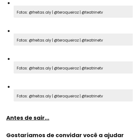
Fotos: @freitas.aly | @teroqueiroz | @teatrinetv
Fotos: @freitas.aly | @teroqueiroz | @teatrinetv
Fotos: @freitas.aly | @teroqueiroz | @teatrinetv
Fotos: @freitas.aly | @teroqueiroz | @teatrinetv
Antes de sair...
​Gostaríamos de convidar você a ajudar