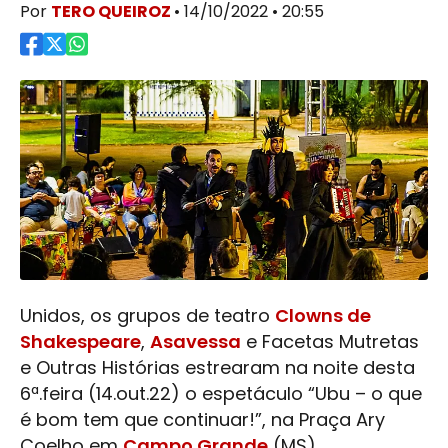
Por
TERO QUEIROZ
• 14/10/2022 • 20:55
​Unidos, os grupos de teatro
Clowns de
Shakespeare
,
Asavessa
e Facetas Mutretas
e Outras Histórias estrearam na noite desta
6ª.feira (14.out.22) o espetáculo “Ubu – o que
é bom tem que continuar!”, na Praça Ary
Coelho em
Campo Grande
(MS).