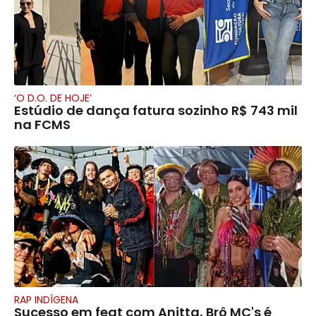
‘O D.O. DE HOJE’
Estúdio de dança fatura sozinho R$ 743 mil
na FCMS
RAP INDÍGENA
Sucesso em feat com Anitta, Brô MC's é