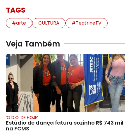
TAGS
#arte
CULTURA
#TeatrineTV
Veja Também
‘O D.O. DE HOJE’
Estúdio de dança fatura sozinho R$ 743 mil
na FCMS