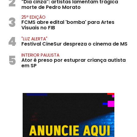
2
"Dia cinza": artistas lamentam trágica
morte de Pedro Morato
3
25ª EDIÇÃO
FCMS abre edital 'bomba' para Artes
Visuais no FIB
4
"LUZ ALERTA"
Festival CineSur despreza o cinema de MS
5
INTERIOR PAULISTA
Ator é preso por estuprar criança autista
em SP