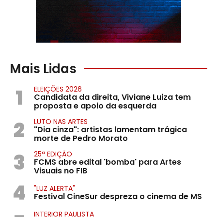
Mais Lidas
1
ELEIÇÕES 2026
Candidata da direita, Viviane Luiza tem
proposta e apoio da esquerda
2
LUTO NAS ARTES
"Dia cinza": artistas lamentam trágica
morte de Pedro Morato
3
25ª EDIÇÃO
FCMS abre edital 'bomba' para Artes
Visuais no FIB
4
"LUZ ALERTA"
Festival CineSur despreza o cinema de MS
INTERIOR PAULISTA