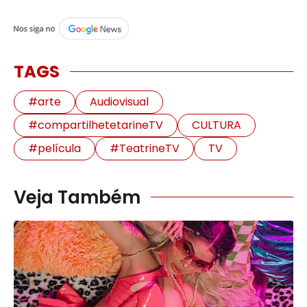
TAGS
#arte
Audiovisual
#compartilhetetarineTV
CULTURA
#película
#TeatrineTV
TV
Veja Também