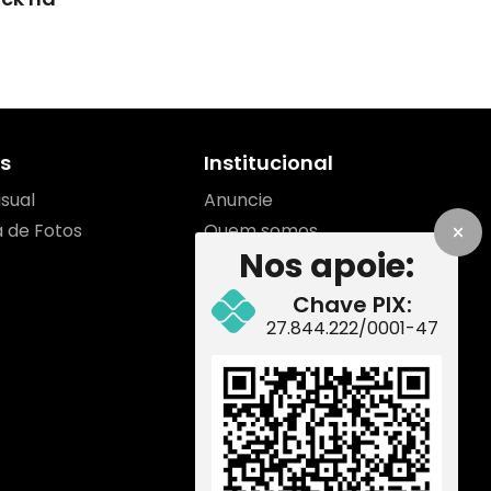
s
Institucional
isual
Anuncie
a de Fotos
Quem somos
Nos apoie:
Contato
Equipe
Chave PIX:
Como apoiar
27.844.222/0001-47
Redes Sociais