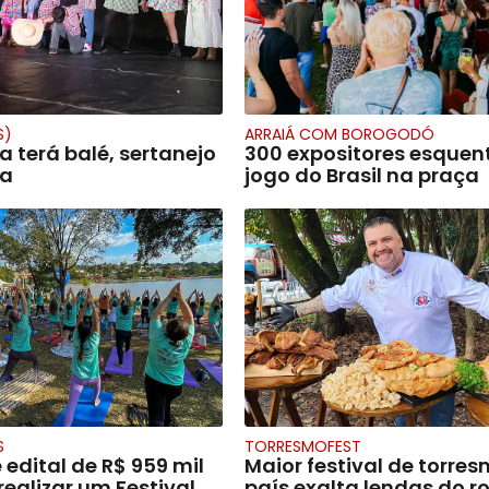
S)
ARRAIÁ COM BOROGODÓ
na terá balé, sertanejo
300 expositores esque
ra
jogo do Brasil na praça
S
TORRESMOFEST
edital de R$ 959 mil
Maior festival de torre
ealizar um Festival
país exalta lendas do r