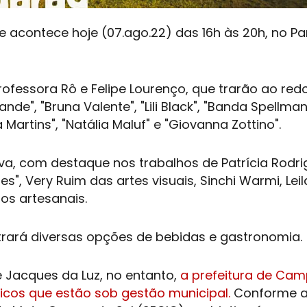
e acontece hoje (07.ago.22) das 16h às 20h, no P
ofessora Rô e Felipe Lourenço, que trarão ao re
de", "Bruna Valente", "Lili Black", "Banda Spellman
 Martins", "Natália Maluf" e "Giovanna Zottino".
a, com destaque nos trabalhos de Patrícia Rodri
es", Very Ruim das artes visuais, Sinchi Warmi, Leila
os artesanais.
rará diversas opções de bebidas e gastronomia.
ue Jacques da Luz, no entanto,
a prefeitura de Ca
icos que estão sob gestão municipal.
Conforme 