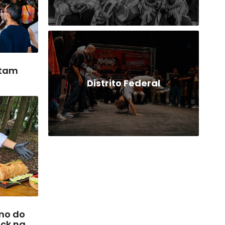
ntam
Distrito Federal
smo do
ock na