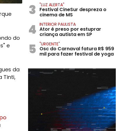
3
"LUZ ALERTA"
Festival CineSur despreza o
arque
cinema de MS
4
INTERIOR PAULISTA
Ator é preso por estuprar
criança autista em SP
dondo do
5
"URGENTE"
s" e
Osc do Carnaval fatura R$ 959
mil para fazer festival de yoga
gues da
 Tinti,
mpo
a