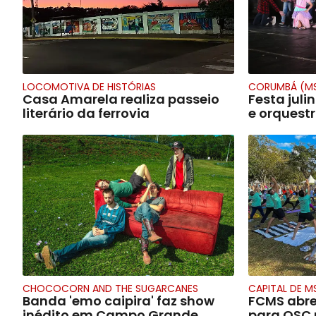
LOCOMOTIVA DE HISTÓRIAS
CORUMBÁ (M
Casa Amarela realiza passeio
Festa juli
literário da ferrovia
e orquest
CHOCOCORN AND THE SUGARCANES
CAPITAL DE M
Banda 'emo caipira' faz show
FCMS abre 
inédito em Campo Grande
para OSC r