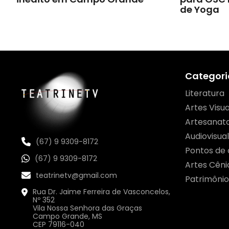
de Yoga
Categori
Literatura
Artes Visua
Artesanat
Audiovisual
(67) 9 9309-8172
Pontos de 
(67) 9 9309-8172
Artes Cêni
teatrinetv@gmail.com
Patrimônio
Rua Dr. Jaime Ferreira de Vasconcelos,
Nº 352
Vila Nossa Senhora das Graças
Campo Grande, MS
CEP 79116-040