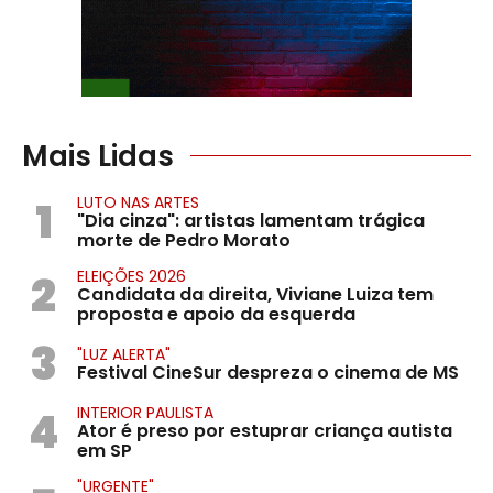
Mais Lidas
1
LUTO NAS ARTES
"Dia cinza": artistas lamentam trágica
morte de Pedro Morato
2
ELEIÇÕES 2026
Candidata da direita, Viviane Luiza tem
proposta e apoio da esquerda
3
"LUZ ALERTA"
Festival CineSur despreza o cinema de MS
4
INTERIOR PAULISTA
Ator é preso por estuprar criança autista
em SP
"URGENTE"