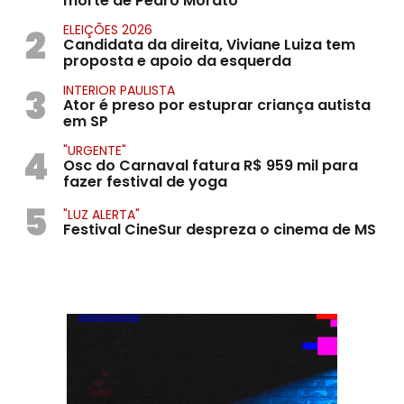
morte de Pedro Morato
2
ELEIÇÕES 2026
Candidata da direita, Viviane Luiza tem
proposta e apoio da esquerda
3
INTERIOR PAULISTA
Ator é preso por estuprar criança autista
em SP
4
"URGENTE"
Osc do Carnaval fatura R$ 959 mil para
fazer festival de yoga
5
"LUZ ALERTA"
Festival CineSur despreza o cinema de MS