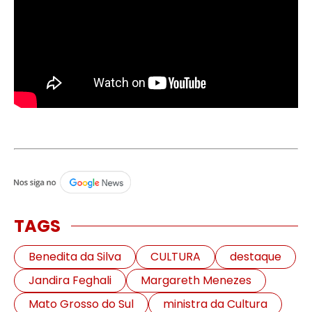
TAGS
Benedita da Silva
CULTURA
destaque
Jandira Feghali
Margareth Menezes
Mato Grosso do Sul
ministra da Cultura