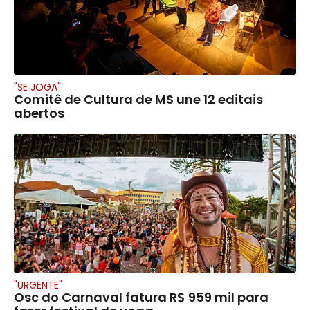
"SE JOGA"
Comitê de Cultura de MS une 12 editais
abertos
"URGENTE"
Osc do Carnaval fatura R$ 959 mil para