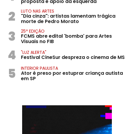
proposta e apoio da esquerda
2
LUTO NAS ARTES
"Dia cinza": artistas lamentam trágica
morte de Pedro Morato
3
25ª EDIÇÃO
FCMS abre edital 'bomba' para Artes
Visuais no FIB
4
"LUZ ALERTA"
Festival CineSur despreza o cinema de MS
5
INTERIOR PAULISTA
Ator é preso por estuprar criança autista
em SP