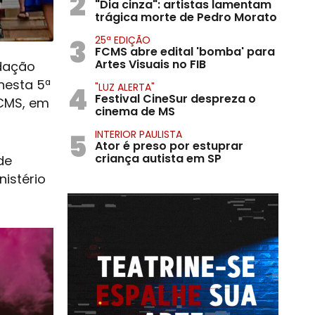
2
"Dia cinza": artistas lamentam
trágica morte de Pedro Morato
3
25ª EDIÇÃO
FCMS abre edital 'bomba' para
Artes Visuais no FIB
ndação
nesta 5ª
4
"LUZ ALERTA"
Festival CineSur despreza o
FCMS, em
cinema de MS
5
INTERIOR PAULISTA
Ator é preso por estuprar
criança autista em SP
de
istério