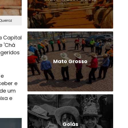
Queiroz
a Capital
e 'Chá
 geridos
Mato Grosso
 e
ceber e
 de um
ixa e
Goiás