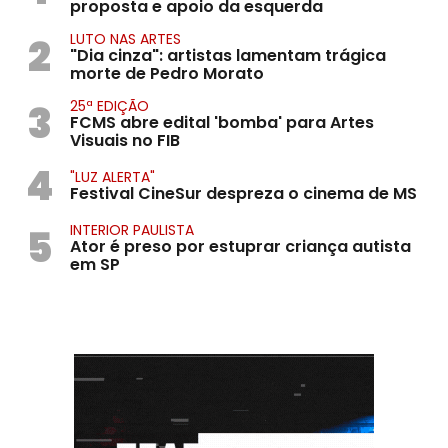
proposta e apoio da esquerda
2
LUTO NAS ARTES
"Dia cinza": artistas lamentam trágica
morte de Pedro Morato
3
25ª EDIÇÃO
FCMS abre edital 'bomba' para Artes
Visuais no FIB
4
"LUZ ALERTA"
Festival CineSur despreza o cinema de MS
5
INTERIOR PAULISTA
Ator é preso por estuprar criança autista
em SP