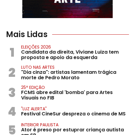
Mais Lidas
1
ELEIÇÕES 2026
Candidata da direita, Viviane Luiza tem
proposta e apoio da esquerda
2
LUTO NAS ARTES
"Dia cinza": artistas lamentam trágica
morte de Pedro Morato
3
25ª EDIÇÃO
FCMS abre edital 'bomba' para Artes
Visuais no FIB
4
"LUZ ALERTA"
Festival CineSur despreza o cinema de MS
5
INTERIOR PAULISTA
Ator é preso por estuprar criança autista