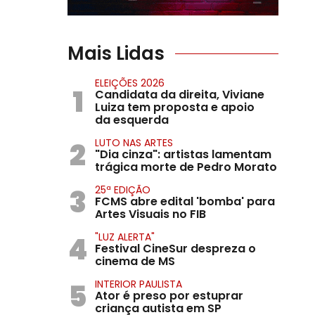
Mais Lidas
ELEIÇÕES 2026
1
Candidata da direita, Viviane
Luiza tem proposta e apoio
da esquerda
2
LUTO NAS ARTES
"Dia cinza": artistas lamentam
trágica morte de Pedro Morato
3
25ª EDIÇÃO
FCMS abre edital 'bomba' para
Artes Visuais no FIB
4
"LUZ ALERTA"
Festival CineSur despreza o
cinema de MS
5
INTERIOR PAULISTA
Ator é preso por estuprar
criança autista em SP