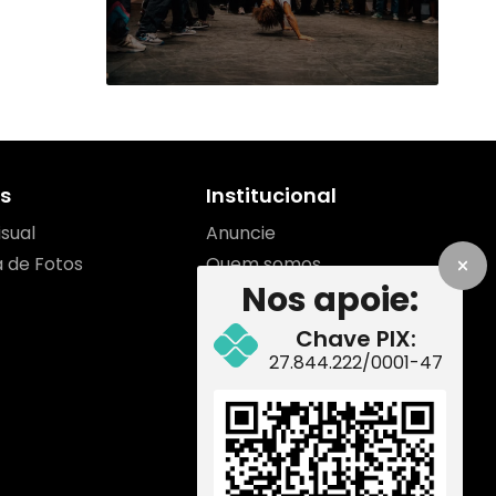
s
Institucional
isual
Anuncie
a de Fotos
Quem somos
Nos apoie:
Contato
Equipe
Chave PIX:
Como apoiar
27.844.222/0001-47
Redes Sociais