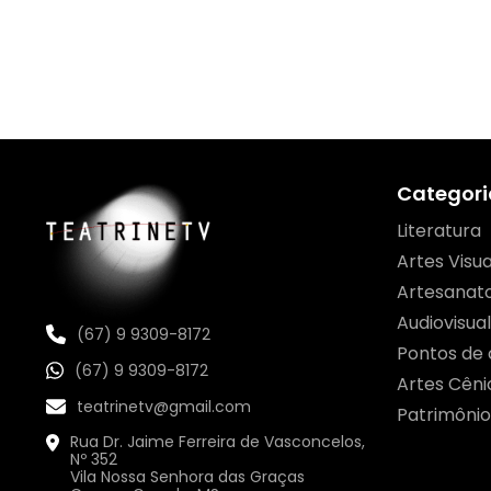
Categori
Literatura
Artes Visua
Artesanat
Audiovisual
(67) 9 9309-8172
Pontos de 
(67) 9 9309-8172
Artes Cêni
teatrinetv@gmail.com
Patrimônio
Rua Dr. Jaime Ferreira de Vasconcelos,
Nº 352
Vila Nossa Senhora das Graças