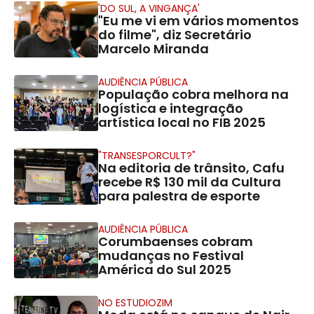
'DO SUL, A VINGANÇA'
"Eu me vi em vários momentos
do filme", diz Secretário
Marcelo Miranda
AUDIÊNCIA PÚBLICA
População cobra melhora na
logística e integração
artística local no FIB 2025
"TRANSESPORCULT?"
Na editoria de trânsito, Cafu
recebe R$ 130 mil da Cultura
para palestra de esporte
AUDIÊNCIA PÚBLICA
Corumbaenses cobram
mudanças no Festival
América do Sul 2025
NO ESTUDIOZIM