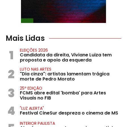
Mais Lidas
1
ELEIÇÕES 2026
Candidata da direita, Viviane Luiza tem
proposta e apoio da esquerda
2
LUTO NAS ARTES
"Dia cinza": artistas lamentam trágica
morte de Pedro Morato
3
25ª EDIÇÃO
FCMS abre edital 'bomba' para Artes
Visuais no FIB
4
"LUZ ALERTA"
Festival CineSur despreza o cinema de MS
INTERIOR PAULISTA