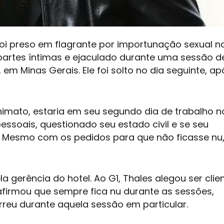
foi preso em flagrante por importunação sexual na
s partes íntimas e ejaculado durante uma sessão d
 Minas Gerais. Ele foi solto no dia seguinte, ap
mato, estaria em seu segundo dia de trabalho no
pessoais, questionado seu estado civil e se seu
. Mesmo com os pedidos para que não ficasse nu,
ela gerência do hotel. Ao G1, Thales alegou ser clie
afirmou que sempre fica nu durante as sessões,
u durante aquela sessão em particular.