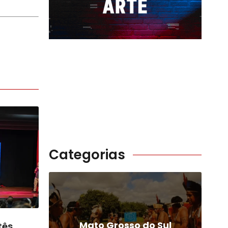
Categorias
Mato Grosso do Sul
tês