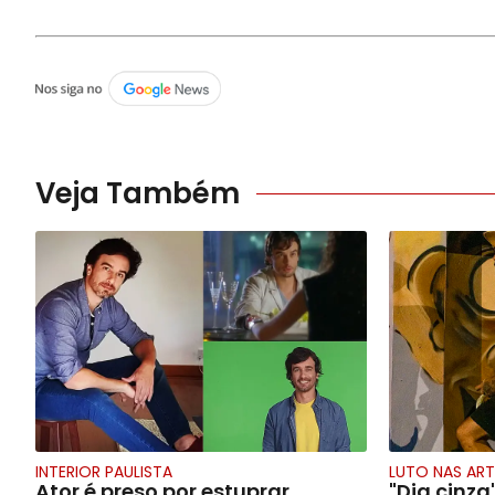
Veja Também
INTERIOR PAULISTA
LUTO NAS ART
Ator é preso por estuprar
"Dia cinza