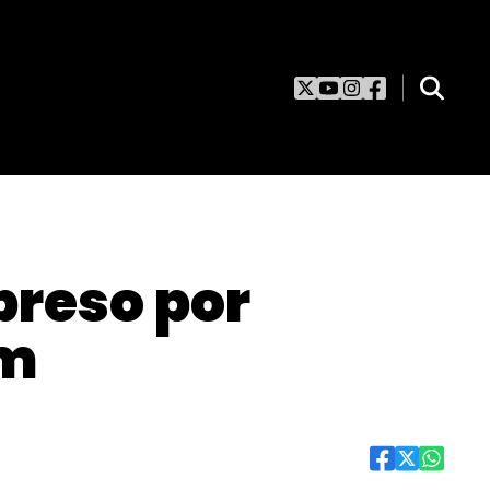
preso por
em