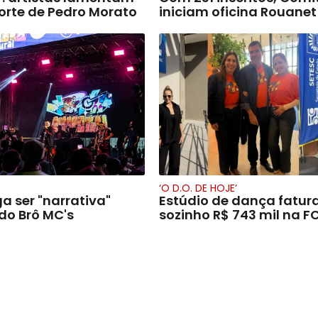
orte de Pedro Morato
iniciam oficina Rouanet
‘O D.O. DE HOJE’
a ser "narrativa"
Estúdio de dança fatur
do Brô MC's
sozinho R$ 743 mil na 