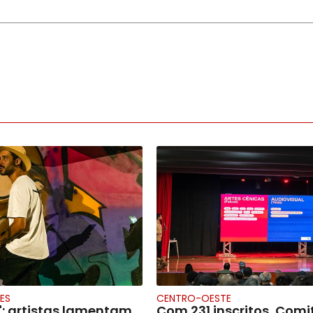
ES
CENTRO-OESTE
": artistas lamentam
Com 231 inscritos, Comi