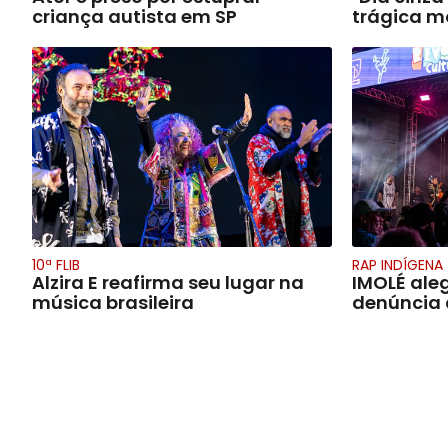
criança autista em SP
trágica m
10ª FLIB
RAP INDÍGENA
Alzira E reafirma seu lugar na
IMOLÉ aleg
música brasileira
denúncia 