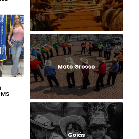
Mato Grosso
a
FCMS
Goiás