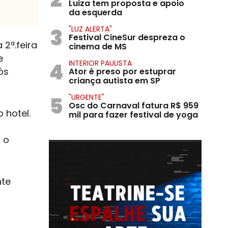
Luiza tem proposta e apoio
da esquerda
3
"LUZ ALERTA"
Festival CineSur despreza o
 2ª.feira
cinema de MS
e
4
INTERIOR PAULISTA
ós
Ator é preso por estuprar
criança autista em SP
5
"URGENTE"
Osc do Carnaval fatura R$ 959
 hotel.
mil para fazer festival de yoga
 o
nte