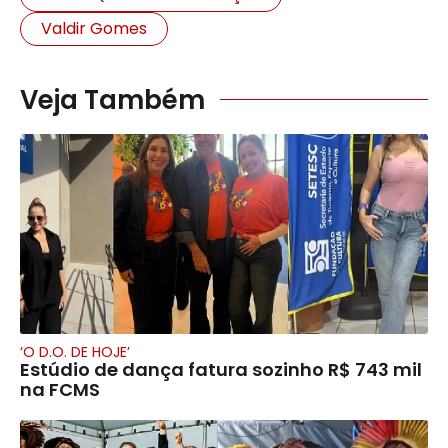
Valdir Gomes
Veja Também
‘O D.O. DE HOJE’
Estúdio de dança fatura sozinho R$ 743 mil
na FCMS