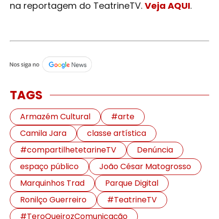
na reportagem do TeatrineTV.
Veja AQUI
.
TAGS
Armazém Cultural
#arte
Camila Jara
classe artística
#compartilhetetarineTV
Denúncia
espaço público
João César Matogrosso
Marquinhos Trad
Parque Digital
Ronilço Guerreiro
#TeatrineTV
#TeroQueirozComunicação