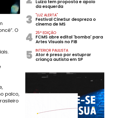
Luiza tem proposta e apoio
da esquerda
3
"LUZ ALERTA"
Festival CineSur despreza o
em
cinema de MS
oncé”. O
4
25ª EDIÇÃO
FCMS abre edital 'bomba' para
Artes Visuais no FIB
5
INTERIOR PAULISTA
ais.
Ator é preso por estuprar
criança autista em SP
e
e,
o palco,
asileiro