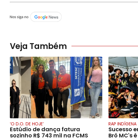
Veja Também
‘O D.O. DE HOJE’
RAP INDÍGENA
Estúdio de dança fatura
Sucesso e
sozinho R$ 743 mil na FCMS
Brô MC's 