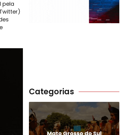
l pela
Twitter)
des
e
Categorias
Mato Grosso do Sul