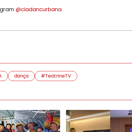
tagram
@ciadancurbana
.
A
dança
#TeatrineTV