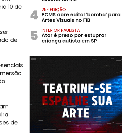
ia 10 de
4
25ª EDIÇÃO
FCMS abre edital 'bomba' para
Artes Visuais no FIB
5
INTERIOR PAULISTA
ser
Ator é preso por estuprar
ando de
criança autista em SP
senciais
 imersão
do
jam
ira
ses de