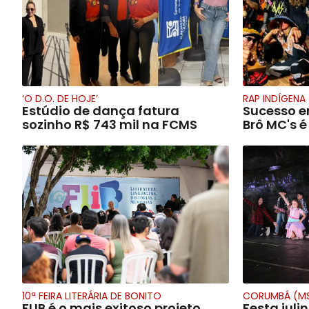
‘O D.O. DE HOJE’
RAP INDÍGENA
Estúdio de dança fatura
Sucesso e
sozinho R$ 743 mil na FCMS
Brô MC's 
10ª FEIRA LITERÁRIA DE BONITO
CORUMBÁ (M
FLIB é o mais exitoso projeto
Festa juli