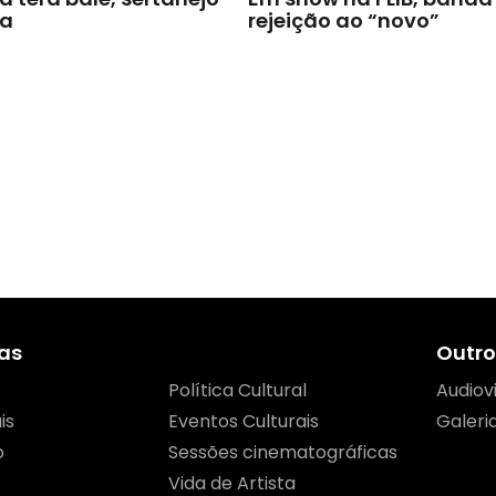
ra
rejeição ao “novo”
as
Outro
Política Cultural
Audiov
is
Eventos Culturais
Galeri
o
Sessões cinematográficas
Vida de Artista