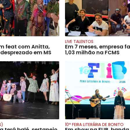
LIVE TALENTOS
m feat com Anitta,
Em 7 meses, empresa fa
é desprezado em MS
1,03 milhão na FCMS
S)
10ª FEIRA LITERÁRIA DE BONITO
na terá balé, sertanejo
Em show na FLIB, banda