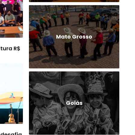
Mato Grosso
tura R$
Goiás
 desafia