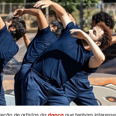
leção de artistas da
dança
que tenham interess