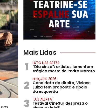
Mais Lidas
1
LUTO NAS ARTES
"Dia cinza": artistas lamentam
trágica morte de Pedro Morato
ELEIÇÕES 2026
2
Candidata da direita, Viviane
Luiza tem proposta e apoio
da esquerda
3
"LUZ ALERTA"
Festival CineSur despreza o
e em
cinema de MS