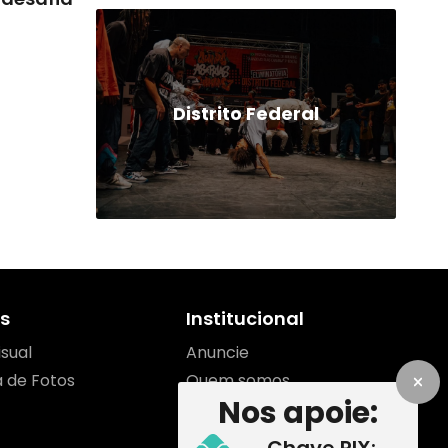
Distrito Federal
s
Institucional
isual
Anuncie
a de Fotos
Quem somos
Nos apoie:
Contato
Equipe