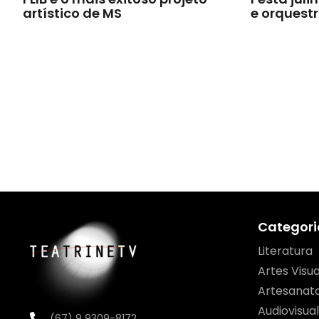
artístico de MS
e orquest
Categori
Literatura
Artes Visua
Artesanat
Audiovisual
(67) 9 9309-8172