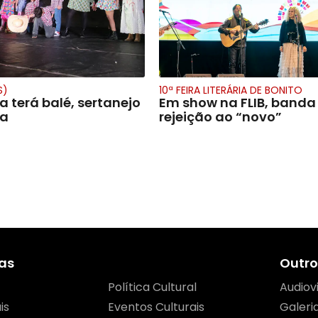
S)
10ª FEIRA LITERÁRIA DE BONITO
na terá balé, sertanejo
Em show na FLIB, banda
ra
rejeição ao “novo”
as
Outro
Política Cultural
Audiov
is
Eventos Culturais
Galeri