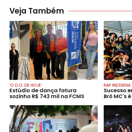
Veja Também
‘O D.O. DE HOJE’
RAP INDÍGENA
Estúdio de dança fatura
Sucesso e
sozinho R$ 743 mil na FCMS
Brô MC's 