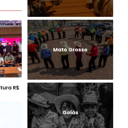
Mato Grosso
tura R$
Goiás