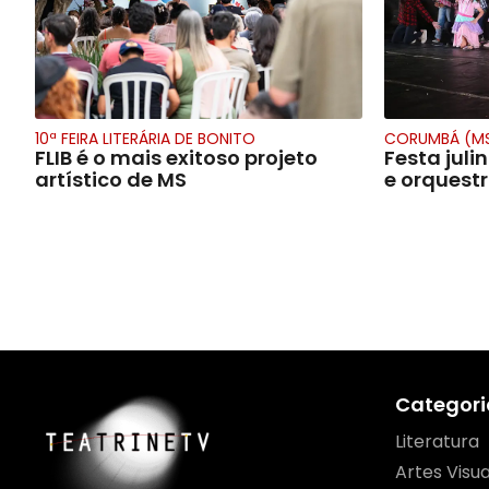
10ª FEIRA LITERÁRIA DE BONITO
CORUMBÁ (M
FLIB é o mais exitoso projeto
Festa juli
artístico de MS
e orquest
Categori
Literatura
Artes Visua