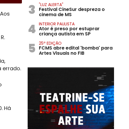
3
"LUZ ALERTA"
Festival CineSur despreza o
‘Aos
cinema de MS
4
INTERIOR PAULISTA
Ator é preso por estuprar
criança autista em SP
R.
5
25ª EDIÇÃO
FCMS abre edital 'bomba' para
Artes Visuais no FIB
ia,
 errado.
o
0. Há