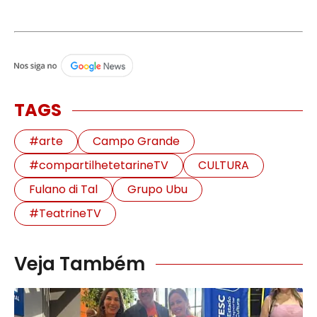
TAGS
#arte
Campo Grande
#compartilhetetarineTV
CULTURA
Fulano di Tal
Grupo Ubu
#TeatrineTV
Veja Também