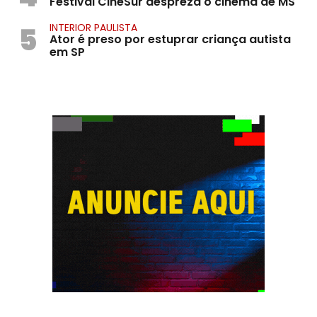
Festival CineSur despreza o cinema de MS
5
INTERIOR PAULISTA
Ator é preso por estuprar criança autista
em SP