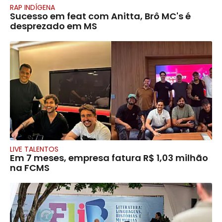
RAP INDÍGENA
Sucesso em feat com Anitta, Brô MC's é
desprezado em MS
LIVE TALENTOS
Em 7 meses, empresa fatura R$ 1,03 milhão
na FCMS