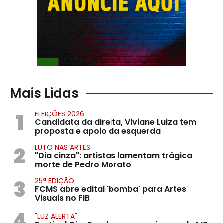
Mais Lidas
1
ELEIÇÕES 2026
Candidata da direita, Viviane Luiza tem
proposta e apoio da esquerda
2
LUTO NAS ARTES
"Dia cinza": artistas lamentam trágica
morte de Pedro Morato
3
25ª EDIÇÃO
FCMS abre edital 'bomba' para Artes
Visuais no FIB
4
"LUZ ALERTA"