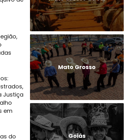
egião,
o
adas
Mato Grosso
os:
istrados,
a Justiça
balho
as em
Goiás
nas do