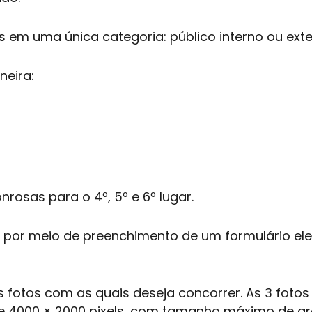
s em uma única categoria: público interno ou exte
neira:
sas para o 4º, 5º e 6º lugar.
as por meio de preenchimento de um formulário ele
s fotos com as quais deseja concorrer. As 3 foto
de 4000 × 2000 pixels, com tamanho máximo de ar