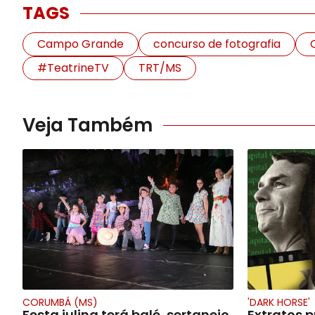
TAGS
Campo Grande
concurso de fotografia
#TeatrineTV
TRT/MS
Veja Também
CORUMBÁ (MS)
'DARK HORSE'
Festa julina terá balé, sertanejo
Extratos 