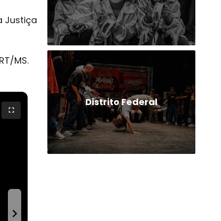
a Justiça
RT/MS
.
Distrito Federal