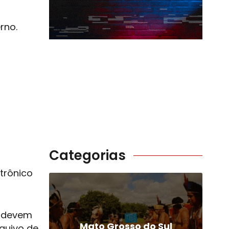
rno.
Categorias
trônico
s devem
Mato Grosso do Sul
quivo de