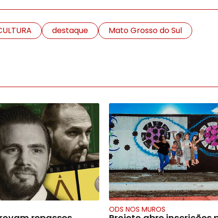
CULTURA
destaque
Mato Grosso do Sul
ODS NOS MUROS
provam repasses
Projeto abre inscrições 