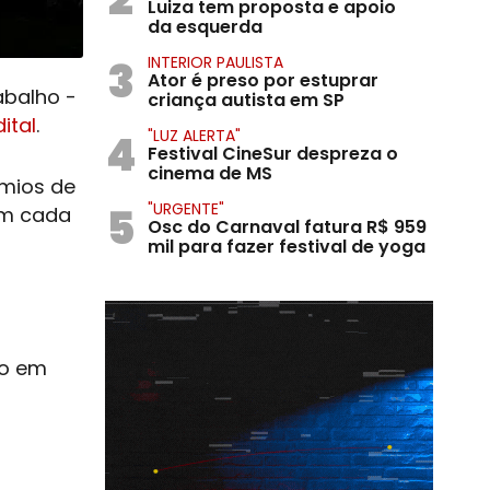
Luiza tem proposta e apoio
da esquerda
3
INTERIOR PAULISTA
Ator é preso por estuprar
abalho -
criança autista em SP
ital
.
4
"LUZ ALERTA"
Festival CineSur despreza o
cinema de MS
êmios de
5
"URGENTE"
 em cada
Osc do Carnaval fatura R$ 959
mil para fazer festival de yoga
ão em