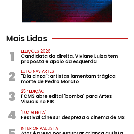
Mais Lidas
1
ELEIÇÕES 2026
Candidata da direita, Viviane Luiza tem
proposta e apoio da esquerda
2
LUTO NAS ARTES
"Dia cinza": artistas lamentam trágica
morte de Pedro Morato
3
25ª EDIÇÃO
FCMS abre edital 'bomba' para Artes
Visuais no FIB
4
"LUZ ALERTA"
Festival CineSur despreza o cinema de MS
5
INTERIOR PAULISTA
Ator é preso por estuprar criança autista