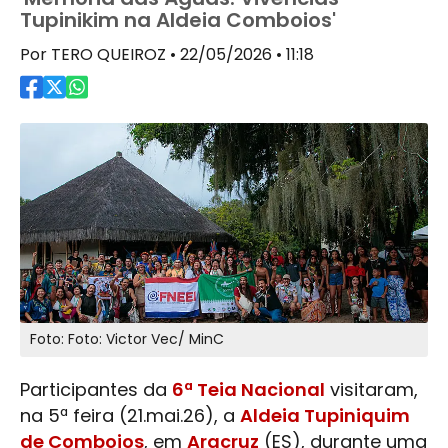
Tupinikim na Aldeia Comboios'
Por TERO QUEIROZ • 22/05/2026 • 11:18
Foto: Foto: Victor Vec/ MinC
Participantes da
6ª Teia Nacional
visitaram,
na 5ª feira (21.mai.26), a
Aldeia Tupiniquim
de Comboios
, em
Aracruz
(ES), durante uma