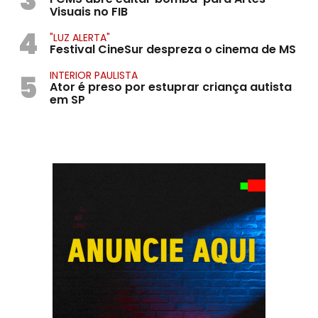
Visuais no FIB
4
"LUZ ALERTA"
Festival CineSur despreza o cinema de MS
5
INTERIOR PAULISTA
Ator é preso por estuprar criança autista
em SP