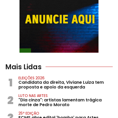
Mais Lidas
1
ELEIÇÕES 2026
Candidata da direita, Viviane Luiza tem
proposta e apoio da esquerda
2
LUTO NAS ARTES
"Dia cinza": artistas lamentam trágica
morte de Pedro Morato
3
25ª EDIÇÃO
FCMS abre edital 'bomba' para Artes