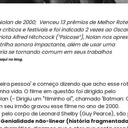
olan de 2000; Venceu 13 prêmios de Melhor Rotei
ríticos e festivais e foi indicado 2 vezes ao Oscar
ota Alfred Hitchcock (
“Psicose”
), Nolan nos apre
rilha sonora impactante, além de usar uma
aria se tornando comum em seus trabalhos
aqui no blog.
ceira pessoa' e começo dizendo que acho esse ro
nha vida. O filme em questão foi dirigido pelo
an (- Dirigiu um "filminho aí", chamado '
Batman: 
m seu irmão gravou esse filme no ano de 2000.
pelo corpo de Leonard Shelby (Guy Pearce), são
]
Genialidade não-linear (história fragmentad