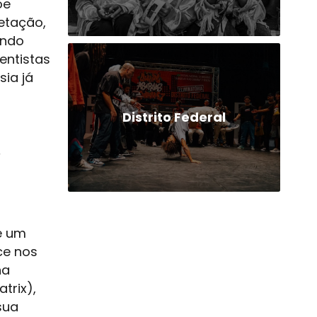
oe
etação,
indo
entistas
sia já
Distrito Federal
e um
ce nos
na
trix),
sua