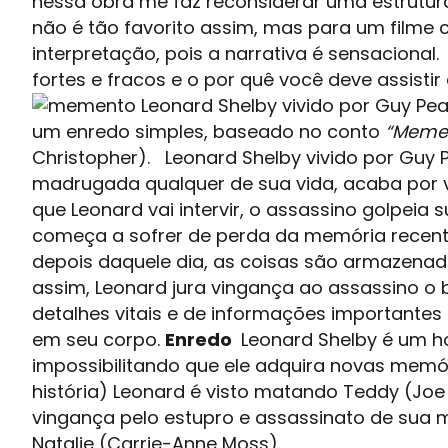
nessa obra me faz reconsiderar uma estrutur
não é tão favorito assim, mas para um filme 
interpretação, pois a narrativa é sensaciona
fortes e fracos e o por quê você deve assi
Leonard Shelby vivido por Guy Pe
um enredo simples, baseado no conto
“Memen
Christopher). Leonard Shelby vivido por Guy 
madrugada qualquer de sua vida, acaba por
que Leonard vai intervir, o assassino golpeia
começa a sofrer de perda da memória recente,
depois daquele dia, as coisas são armazena
assim, Leonard jura vingança ao assassino o
detalhes vitais e de informações importantes 
em seu corpo.
Enredo
Leonard Shelby é um h
impossibilitando que ele adquira novas memóri
história) Leonard é visto matando Teddy (Joe
vingança pelo estupro e assassinato de sua 
Natalie (Carrie-Anne Moss).