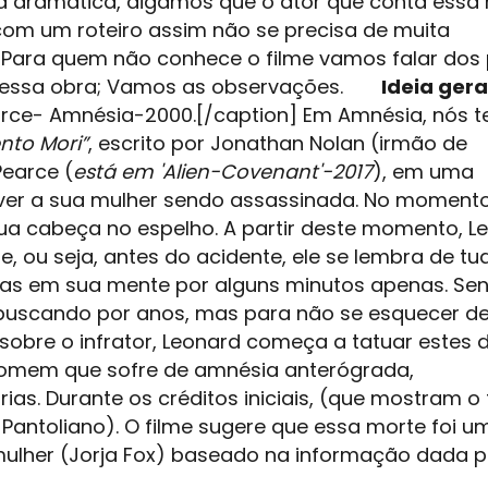
a dramática, digamos que o ator que conta essa h
com um roteiro assim não se precisa de muita
l. Para quem não conhece o filme vamos falar dos
stir essa obra; Vamos as observações.
Ideia gera
arce- Amnésia-2000.[/caption] Em Amnésia, nós 
to Mori”
, escrito por Jonathan Nolan (irmão de
Pearce (
está em 'Alien-Covenant'-2017
), em uma
 ver a sua mulher sendo assassinada. No moment
 sua cabeça no espelho. A partir deste momento, L
 ou seja, antes do acidente, ele se lembra de t
das em sua mente por alguns minutos apenas. Se
 buscando por anos, mas para não se esquecer d
sobre o infrator, Leonard começa a tatuar estes 
omem que sofre de amnésia anterógrada,
as. Durante os créditos iniciais, (que mostram o 
 Pantoliano). O filme sugere que essa morte foi u
mulher (Jorja Fox) baseado na informação dada p