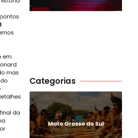
istória
 pontos
l
temos
o em
eonard
udo mas
Categorias
ndo
e
detalhes
final da
ma
Mato Grosso do Sul
or