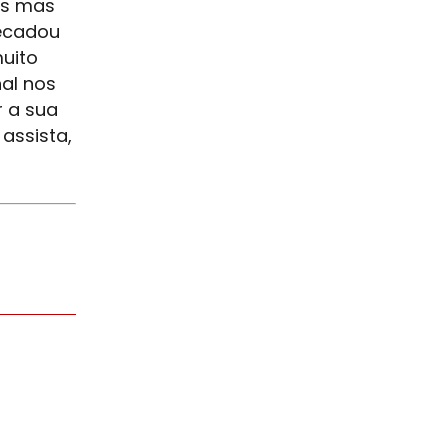
os mas
recadou
uito
al nos
r a sua
assista,