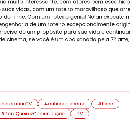
ria muito interessante, com atores bem escolhid
 suas vidas, com um roteiro maravilhoso que ar
do filme. Com um roteiro genial Nolan executa m
ngenharia de um roteiro excepcionalmente origin
recisa de um propósito para sua vida e continua
de cinema, se você é um apaixonado pela 7º arte, 
.
lhetetarineTV
#criticadecinema
#filme
#TeroQueirozComunicação
TV