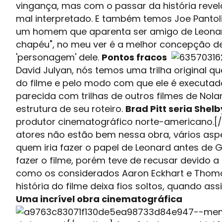
vingança, mas com o passar da história rev
mal interpretado. E também temos Joe Pantoli
um homem que aparenta ser amigo de Leonard
chapéu", no meu ver é a melhor concepção de
'personagem' dele.
Pontos fracos
David Julyan, nós temos uma trilha original q
do filme e pelo modo com que ele é executad
parecida com trilhas de outros filmes de Nolan; 
estrutura de seu roteiro.
Brad Pitt seria Shelb
produtor cinematográfico norte-americano.[
atores não estão bem nessa obra, vários aspe
quem iria fazer o papel de Leonard antes de Gu
fazer o filme, porém teve de recusar devido
como os considerados Aaron Eckhart e Thom
história do filme deixa fios soltos, quando as
Uma incrível obra cinematográfica