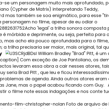
ela-se um personagem muito mais aprofundado, 
ano (Cypher de Matrix) interpretando Teddy,
 mas também se soa enigmático, para esse "tir
 personagem no filme, apesar de eu odiar o
Acho 'legal' a trilha sonora composta 
ue é mórbida e deprimente, ou seja, perfeita para
o, mas acho ela pouco aprofundada para o filme,
a trilha precisaria ser maior, mais original, tal qu
y
William Bradley "Brad" Pitt, é um 
/caption] Com exceção de Joe Pantoliano, os dem
ctos levaram essa obra a cair nesses atores, ta
y seria Brad Pitt , que leu e ficou interessadíssi
 a problemas de agenda. Ainda outros atores eram
as Jane, mas o papel acabou ficando com Guy. 
sistir o filme note essas indagações e nos conte tu
Foto de arquivo de