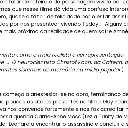
e é falar de roteiro e do personagem vivido por J
mas que nesse filme dá vida uma confusa interpr
, quase o faz rir de felicidade por o estar assist
Joe por nos presentear vivendo Teddy . Alguns ci
me mais próximo da realidade de quem sofre Amné
mento
como a mais realista e fiel representação
... O neurocientista Christof Koch, da Caltech, o
ferentes sistemas de memória na mídia popular",
e começa a anestesiar-se na obra, terminando d
ão poucos os atores presentes no filme. Guy Pear
iva nos convence fortemente e nos faz acreditar 
 querida Carrie-Anne Moss (fez a Trinity de Ma
ar Leonard a encontrar o assassino e concluir a 