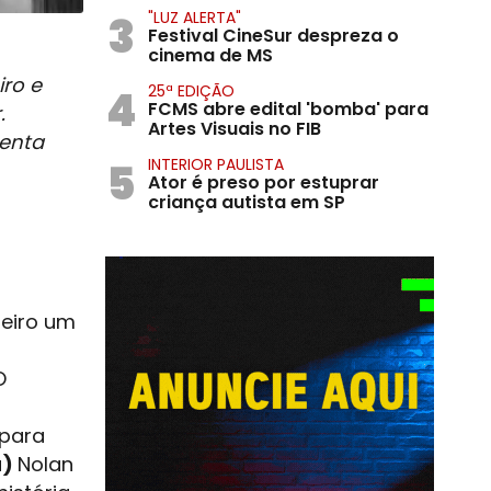
3
"LUZ ALERTA"
Festival CineSur despreza o
cinema de MS
ro e
4
25ª EDIÇÃO
FCMS abre edital 'bomba' para
.
Artes Visuais no FIB
senta
5
INTERIOR PAULISTA
Ator é preso por estuprar
criança autista em SP
teiro um
O
 para
a)
Nolan