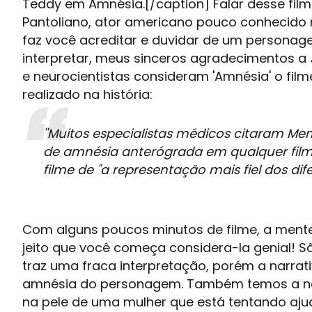
Teddy em Amnésia.[/caption] Falar desse film
Pantoliano, ator americano pouco conhecido 
faz você acreditar e duvidar de um personagem
interpretar, meus sinceros agradecimentos a 
e neurocientistas consideram 'Amnésia' o fil
realizado na história:
''Muitos especialistas médicos citaram
Me
de amnésia anterógrada em qualquer filme''
filme de "a representação mais fiel dos di
Com alguns poucos minutos de filme, a ment
jeito que você começa considera-la genial! S
traz uma fraca interpretação, porém a narrat
amnésia do personagem. Também temos a nossa
na pele de uma mulher que está tentando ajud