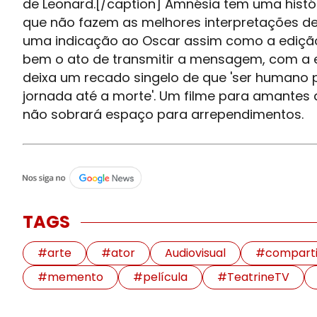
de Leonard.[/caption] Amnésia tem uma histó
que não fazem as melhores interpretações de
uma indicação ao Oscar assim como a edição 
bem o ato de transmitir a mensagem, com a e
deixa um recado singelo de que 'ser humano p
jornada até a morte'. Um filme para amantes 
não sobrará espaço para arrependimentos
TAGS
#arte
#ator
Audiovisual
#comparti
#memento
#película
#TeatrineTV