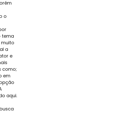
porém
o o
por
 o tema
 muito
al a
ator e
ais
is como;
mo em
 opção
A
do aqui.
 busca