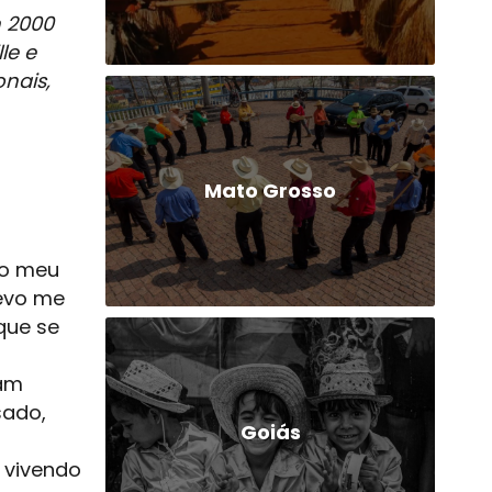
m 2000
le e
nais,
Mato Grosso
no meu
devo me
 que se
ram
sado,
Goiás
 vivendo