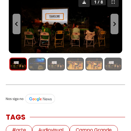
1 / 8
TAGS
#arte
Audiovisual
Campo Grande