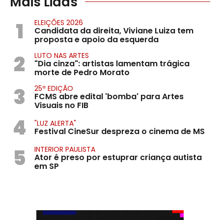
Mais Lidas
1
ELEIÇÕES 2026
Candidata da direita, Viviane Luiza tem
proposta e apoio da esquerda
2
LUTO NAS ARTES
"Dia cinza": artistas lamentam trágica
morte de Pedro Morato
3
25ª EDIÇÃO
FCMS abre edital 'bomba' para Artes
Visuais no FIB
4
"LUZ ALERTA"
Festival CineSur despreza o cinema de MS
5
INTERIOR PAULISTA
Ator é preso por estuprar criança autista
em SP