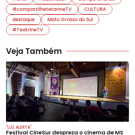
#compartilhetetarineTV
CULTURA
destaque
Mato Grosso do Sul
#TeatrineTV
Veja Também
"LUZ ALERTA"
Festival CineSur despreza o cinema de MS