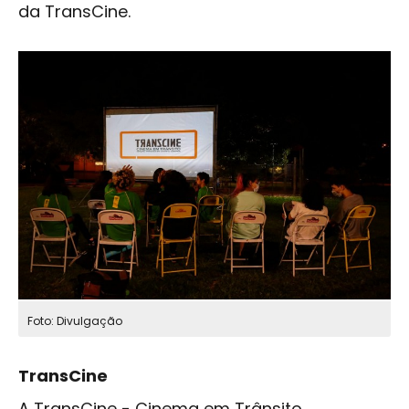
da TransCine.
Foto: Divulgação
TransCine
A TransCine - Cinema em Trânsito