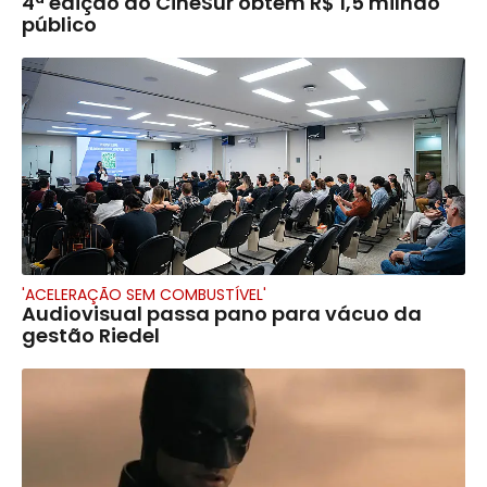
4ª edição do CineSur obtém R$ 1,5 milhão
público
'ACELERAÇÃO SEM COMBUSTÍVEL'
Audiovisual passa pano para vácuo da
gestão Riedel