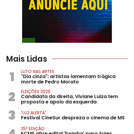
Mais Lidas
1
LUTO NAS ARTES
"Dia cinza": artistas lamentam trágica
morte de Pedro Morato
2
ELEIÇÕES 2026
Candidata da direita, Viviane Luiza tem
proposta e apoio da esquerda
3
"LUZ ALERTA"
Festival CineSur despreza o cinema de MS
4
25ª EDIÇÃO
FCMS abre edital 'bomba' para Artes