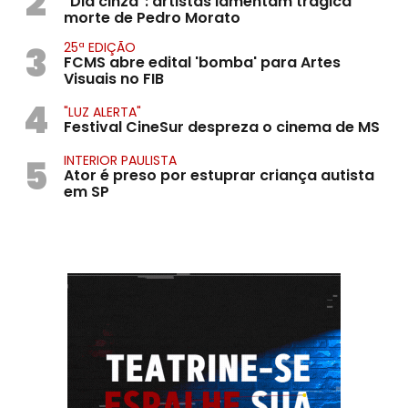
2
"Dia cinza": artistas lamentam trágica
morte de Pedro Morato
3
25ª EDIÇÃO
FCMS abre edital 'bomba' para Artes
Visuais no FIB
4
"LUZ ALERTA"
Festival CineSur despreza o cinema de MS
5
INTERIOR PAULISTA
Ator é preso por estuprar criança autista
em SP