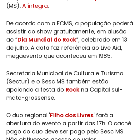
(MS).
A íntegra
.
De acordo com a
FCMS
, a população poderá
assistir ao show gratuitamente, em alusão
ao “
Dia Mundial do Rock
”, celebrado em 13
de julho. A data faz referência ao Live Aid,
megaevento que aconteceu em 1985.
Secretaria Municipal de
Cultura
e Turismo
(Sectur) e o Sesc MS também estão
apoiando a festa do
Rock
na Capital sul-
mato-grossense.
O duo regional '
Filho dos Livres
' fará a
abertura do evento a partir das 17h. O cachê
pago do duo deve ser pago pelo Sesc MS.
Não obtivemos acesso ao valor.