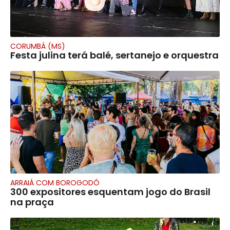
CORUMBÁ (MS)
Festa julina terá balé, sertanejo e orquestra
ARRAIÁ COM BOROGODÓ
300 expositores esquentam jogo do Brasil
na praça