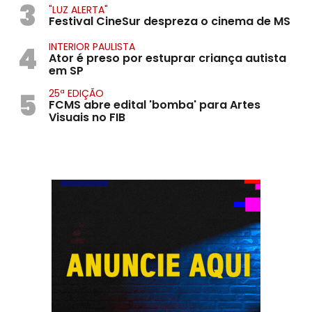
3
"LUZ ALERTA"
Festival CineSur despreza o cinema de MS
4
INTERIOR PAULISTA
Ator é preso por estuprar criança autista
em SP
5
25ª EDIÇÃO
FCMS abre edital 'bomba' para Artes
Visuais no FIB