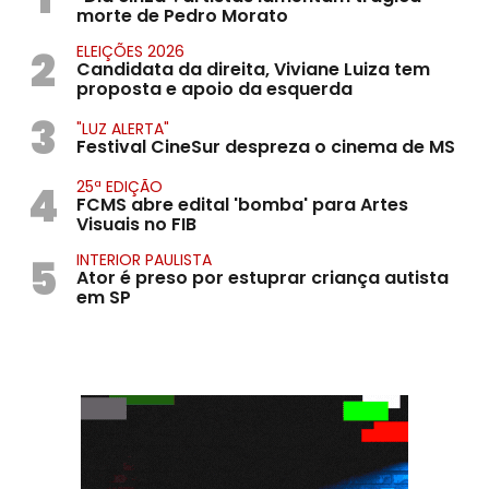
morte de Pedro Morato
2
ELEIÇÕES 2026
Candidata da direita, Viviane Luiza tem
proposta e apoio da esquerda
3
"LUZ ALERTA"
Festival CineSur despreza o cinema de MS
4
25ª EDIÇÃO
FCMS abre edital 'bomba' para Artes
Visuais no FIB
5
INTERIOR PAULISTA
Ator é preso por estuprar criança autista
em SP