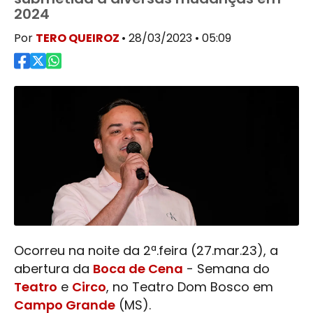
2024
Por
TERO QUEIROZ
• 28/03/2023 • 05:09
Ocorreu na noite da 2ª.feira (27.mar.23), a
abertura da
Boca de Cena
- Semana do
Teatro
e
Circo
, no
Teatro
Dom Bosco em
Campo Grande
(MS).