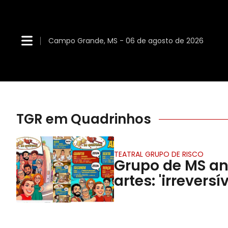
Campo Grande, MS - 06 de agosto de 2026
TGR em Quadrinhos
TEATRAL GRUPO DE RISCO
Grupo de MS anu
artes: 'irreversív