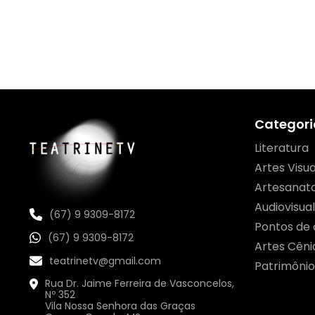
Categori
Literatura
Artes Visua
Artesanat
Audiovisual
(67) 9 9309-8172
Pontos de 
(67) 9 9309-8172
Artes Cêni
teatrinetv@gmail.com
Patrimônio
Rua Dr. Jaime Ferreira de Vasconcelos,
Nº 352
Vila Nossa Senhora das Graças