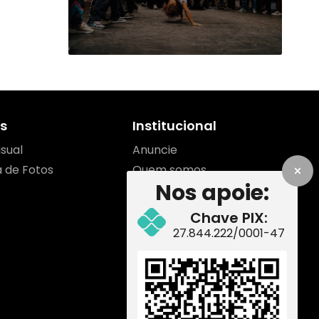
s
Institucional
isual
Anuncie
a de Fotos
Quem somos
Nos apoie:
Contato
Equipe
Chave PIX:
Como apoiar
27.844.222/0001-47
Redes Sociais