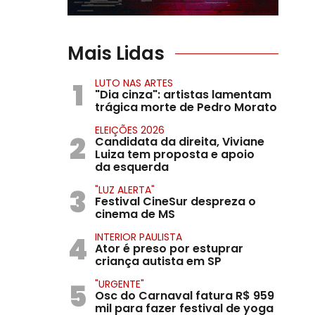
Mais Lidas
1
LUTO NAS ARTES
"Dia cinza": artistas lamentam
trágica morte de Pedro Morato
ELEIÇÕES 2026
2
Candidata da direita, Viviane
Luiza tem proposta e apoio
da esquerda
3
"LUZ ALERTA"
Festival CineSur despreza o
cinema de MS
4
INTERIOR PAULISTA
Ator é preso por estuprar
criança autista em SP
5
"URGENTE"
Osc do Carnaval fatura R$ 959
mil para fazer festival de yoga