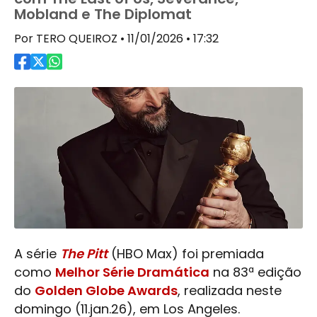
Mobland e The Diplomat
Por TERO QUEIROZ • 11/01/2026 • 17:32
A série
The Pitt
(HBO Max) foi premiada
como
Melhor Série Dramática
na 83ª edição
do
Golden Globe Awards
, realizada neste
domingo (11.jan.26), em Los Angeles.