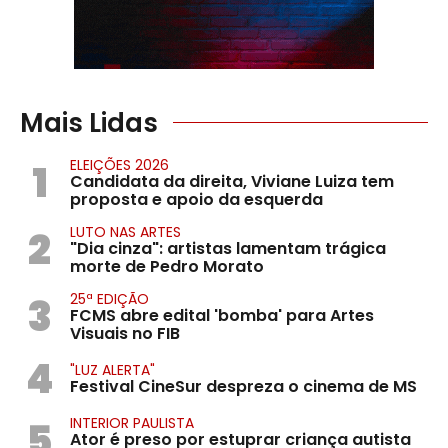
Mais Lidas
1
ELEIÇÕES 2026
Candidata da direita, Viviane Luiza tem
proposta e apoio da esquerda
2
LUTO NAS ARTES
"Dia cinza": artistas lamentam trágica
morte de Pedro Morato
3
25ª EDIÇÃO
FCMS abre edital 'bomba' para Artes
Visuais no FIB
4
"LUZ ALERTA"
Festival CineSur despreza o cinema de MS
5
INTERIOR PAULISTA
Ator é preso por estuprar criança autista