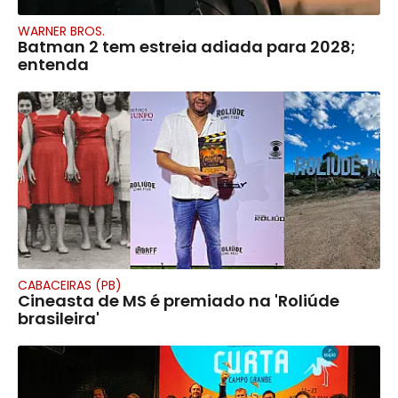
WARNER BROS.
Batman 2 tem estreia adiada para 2028;
entenda
CABACEIRAS (PB)
Cineasta de MS é premiado na 'Roliúde
brasileira'